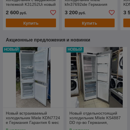
тележкой K31252Ui новый
kfn37692ide Германия
KD
Германия Гарантия 6 мес
Гарантия 6 мес
Гар
2 600
3 200
3 
руб.
руб.
Купить
Купить
Акционные предложения и новинки
НОВЫЙ
НОВЫЙ
Новый встраиваемый
Новый отдельностоящий
холодильник Miele KDN7724
холодильник MIele KS4887
e Германия Гарантия 6 мес
DD пр-во Германия,
гарантия 6 месяцев