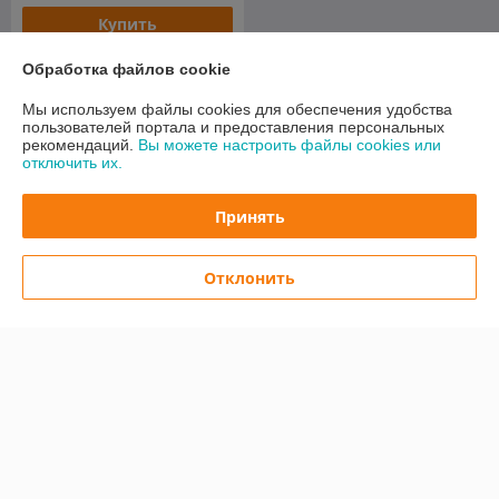
Купить
Обработка файлов cookie
О нас
Мы используем файлы cookies для обеспечения удобства
пользователей портала и предоставления персональных
83% положительных из 6 отзывов за год
рекомендаций.
Вы можете настроить файлы cookies или
отключить их.
Компания продает на
Deal.by
Работает с 27.11.2012
Принять
г. Лида
ул. Победы 37-115, Лида, Беларусь
Отклонить
Контакты
Сегодня работает с 10:00 до 16:00
Показать весь график работы
Отзывы о магазине
116 отзывов за всё время