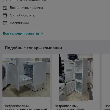
Безналичный расчет
Онлайн оплата
Наличными
Все условия оплаты
Подобные товары компании
Встраиваемый
Встраиваемый
Но
холодильник c выдвижной
холодильник Miele
хол