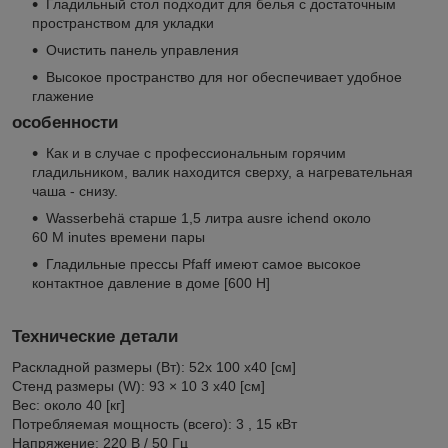
Гладильный стол подходит для белья с достаточным
пространством для укладки
Очистить панель управления
Высокое пространство для ног обеспечивает удобное
глажение
особенности
Как и в случае с профессиональным горячим
гладильником, валик находится сверху, а нагревательная
чаша - снизу.
Wasserbehä старше 1,5 литра ausre ichend около
60 M inutes времени пары
Гладильные прессы Pfaff имеют самое высокое
контактное давление в доме [600 Н]
Технические детали
Раскладной размеры (Вт): 52x 100 x40 [см]
Стенд размеры (W): 93 × 10 3 x40 [см]
Вес: около 40 [кг]
Потребляемая мощность (всего): 3 , 15 кВт
Напряжение: 220 В / 50 Гц