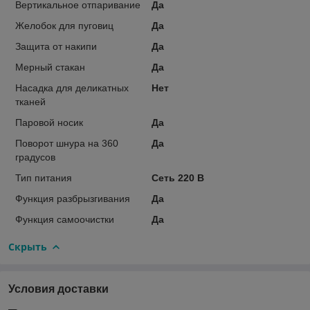
Вертикальное отпаривание
Да
Желобок для пуговиц
Да
Защита от накипи
Да
Мерный стакан
Да
Насадка для деликатных
Нет
тканей
Паровой носик
Да
Поворот шнура на 360
Да
градусов
Тип питания
Сеть 220 В
Функция разбрызгивания
Да
Функция самоочистки
Да
Скрыть
Условия доставки